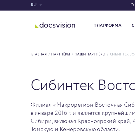
RU
О
ПЛАТФОРМА
С
Система электронного документооборота
ГЛАВНАЯ
/
ПАРТНЁРЫ
/
НАШИ ПАРТНЁРЫ
/
СИБИНТЕК ВО
Сибинтек Вост
Филиал «Макрорегион Восточная Си
в январе 2016 г. и является крупнейш
Сибири, включая Красноярский край, А
Томскую и Кемеровскую области.