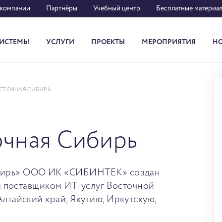
 компании
Партнёры
Учебный центр
Бесплатные материа
ИСТЕМЫ
УСЛУГИ
ПРОЕКТЫ
МЕРОПРИЯТИЯ
Н
Система кадрового документооборота
СТОЧНАЯ СИБИРЬ
очная Сибирь
бирь» ООО ИК «СИБИНТЕК» создан
им поставщиком ИТ-услуг Восточной
лтайский край, Якутию, Иркутскую,