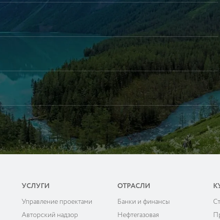
УСЛУГИ
ОТРАСЛИ
К
Управление проектами
Банки и финансы
C
ы
Авторский надзор
Нефтегазовая
П