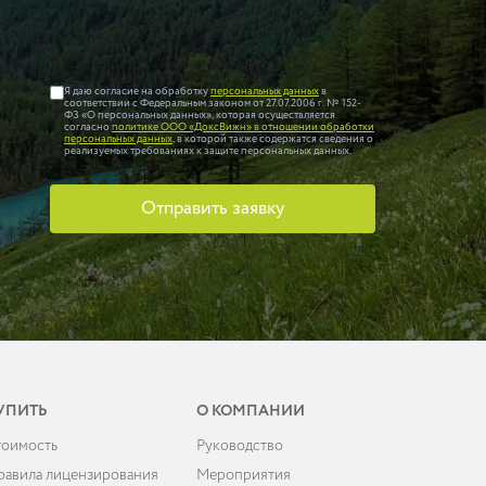
Я даю согласие на обработку
персональных данных
в
соответствии с Федеральным законом от 27.07.2006 г. № 152-
ФЗ «О персональных данных», которая осуществляется
согласно
политике ООО «ДоксВижн» в отношении обработки
персональных данных
, в которой также содержатся сведения о
реализуемых требованиях к защите персональных данных.
Отправить заявку
УПИТЬ
О КОМПАНИИ
тоимость
Руководство
равила лицензирования
Мероприятия