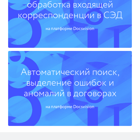
обработка входящей
корреспонденции в СЭД
на платформе Docsvision
Автоматический поиск,
выделение ошибок и
аномалий в договорах
на платформе Docsvision