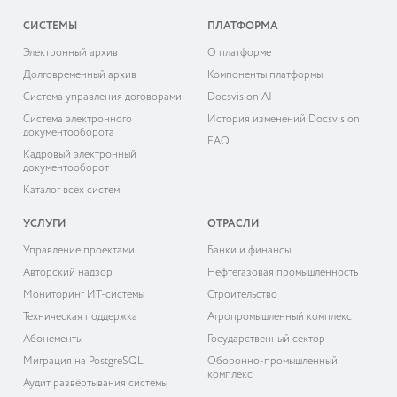
СИСТЕМЫ
ПЛАТФОРМА
Электронный архив
О платформе
Долговременный архив
Компоненты платформы
Система управления договорами
Docsvision AI
Система электронного
История изменений Docsvision
документооборота
FAQ
Кадровый электронный
документооборот
Каталог всех систем
УСЛУГИ
ОТРАСЛИ
Управление проектами
Банки и финансы
Авторский надзор
Нефтегазовая промышленность
Мониторинг ИТ-системы
Строительство
Техническая поддержка
Агропромышленный комплекс
Абонементы
Государственный сектор
Миграция на PostgreSQL
Оборонно-промышленный
комплекс
Аудит развёртывания системы