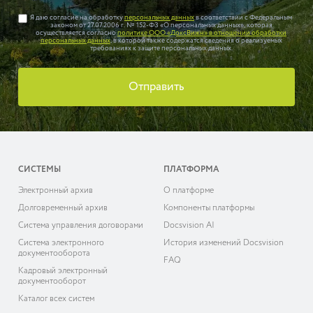
Я даю согласие на обработку
персональных данных
в соответствии с Федеральным
законом от 27.07.2006 г. № 152-ФЗ «О персональных данных», которая
осуществляется согласно
политике ООО «ДоксВижн» в отношении обработки
персональных данных
, в которой также содержатся сведения о реализуемых
требованиях к защите персональных данных.
Отправить
СИСТЕМЫ
ПЛАТФОРМА
Электронный архив
О платформе
Долговременный архив
Компоненты платформы
Система управления договорами
Docsvision AI
Система электронного
История изменений Docsvision
документооборота
FAQ
Кадровый электронный
документооборот
Каталог всех систем