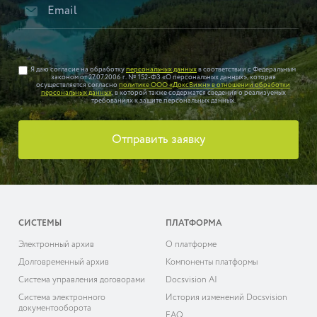
Я даю согласие на обработку
персональных данных
в соответствии с Федеральным
законом от 27.07.2006 г. № 152-ФЗ «О персональных данных», которая
осуществляется согласно
политике ООО «ДоксВижн» в отношении обработки
персональных данных
, в которой также содержатся сведения о реализуемых
требованиях к защите персональных данных.
Отправить заявку
СИСТЕМЫ
ПЛАТФОРМА
Электронный архив
О платформе
Долговременный архив
Компоненты платформы
Система управления договорами
Docsvision AI
Система электронного
История изменений Docsvision
документооборота
FAQ