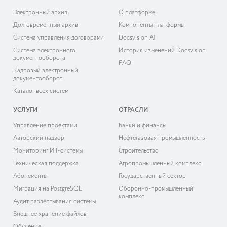
Электронный архив
О платформе
Долговременный архив
Компоненты платформы
Система управления договорами
Docsvision AI
Система электронного
История изменений Docsvision
документооборота
FAQ
Кадровый электронный
документооборот
Каталог всех систем
УСЛУГИ
ОТРАСЛИ
Управление проектами
Банки и финансы
Авторский надзор
Нефтегазовая промышленность
Мониторинг ИТ-системы
Строительство
Техническая поддержка
Агропромышленный комплекс
Абонементы
Государственный сектор
Миграция на PostgreSQL
Оборонно-промышленный
комплекс
Аудит развёртывания системы
Внешнее хранение файлов