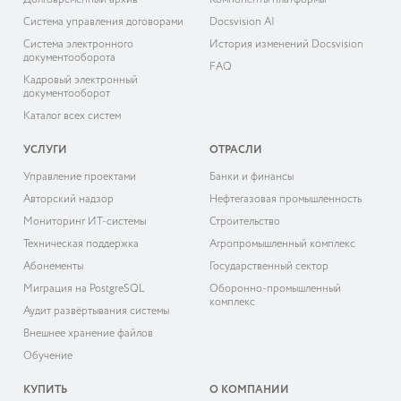
Долговременный архив
Компоненты платформы
Система управления договорами
Docsvision AI
Система электронного
История изменений Docsvision
документооборота
FAQ
Кадровый электронный
документооборот
Каталог всех систем
УСЛУГИ
ОТРАСЛИ
Управление проектами
Банки и финансы
Авторский надзор
Нефтегазовая промышленность
Мониторинг ИТ-системы
Строительство
Техническая поддержка
Агропромышленный комплекс
Абонементы
Государственный сектор
Миграция на PostgreSQL
Оборонно-промышленный
комплекс
Аудит развёртывания системы
Внешнее хранение файлов
Обучение
КУПИТЬ
О КОМПАНИИ