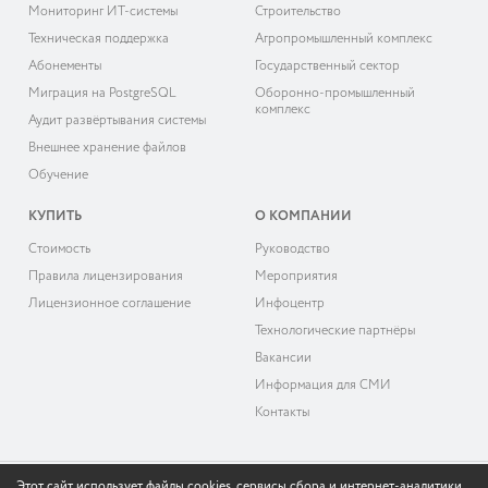
Мониторинг ИТ-системы
Строительство
Техническая поддержка
Агропромышленный комплекс
Абонементы
Государственный сектор
Миграция на PostgreSQL
Оборонно-промышленный
комплекс
Аудит развёртывания системы
Внешнее хранение файлов
Обучение
КУПИТЬ
О КОМПАНИИ
Cтоимость
Руководство
Правила лицензирования
Мероприятия
Лицензионное соглашение
Инфоцентр
Технологические партнёры
Вакансии
Информация для СМИ
Контакты
Этот сайт использует файлы cookies, сервисы сбора и интернет-аналитики