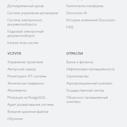
Долговременный архив
Компоненты платформы
Система управления договорами
Docsvision AI
Система электронного
История изменений Docsvision
документооборота
FAQ
Кадровый электронный
документооборот
Каталог всех систем
УСЛУГИ
ОТРАСЛИ
Управление проектами
Банки и финансы
Авторский надзор
Нефтегазовая промышленность
Мониторинг ИТ-системы
Строительство
Техническая поддержка
Агропромышленный комплекс
Абонементы
Государственный сектор
Миграция на PostgreSQL
Оборонно-промышленный
комплекс
Аудит развёртывания системы
Внешнее хранение файлов
Обучение