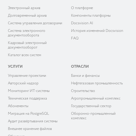
Электронный архив
О платформе
Долговременный архив
Компоненты платформы
Система управления договорами
Docsvision AI
Система электронного
История изменений Docsvision
документооборота
FAQ
Кадровый электронный
документооборот
Каталог всех систем
УСЛУГИ
ОТРАСЛИ
Управление проектами
Банки и финансы
Авторский надзор
Нефтегазовая промышленность
Мониторинг ИТ-системы
Строительство
Техническая поддержка
Агропромышленный комплекс
Абонементы
Государственный сектор
Миграция на PostgreSQL
Оборонно-промышленный
комплекс
Аудит развёртывания системы
Внешнее хранение файлов