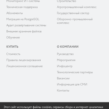
Мониторинг ИТ-системы
Строительство
Техническая поддержка
Агропромышленный комплекс
Абонементы
Государственный сектор
Миграция на PostgreSQL
Оборонно-промышленный
комплекс
Аудит развёртывания системы
Внешнее хранение файлов
Обучение
КУПИТЬ
О КОМПАНИИ
Cтоимость
Руководство
Правила лицензирования
Мероприятия
Лицензионное соглашение
Инфоцентр
Технологические партнёры
Вакансии
Информация для СМИ
Контакты
Этот сайт использует файлы cookies, сервисы сбора и интернет-аналитики