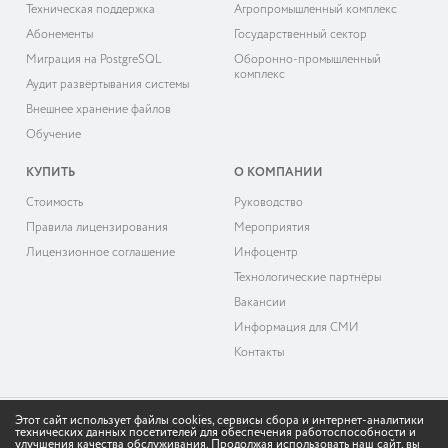
Техническая поддержка
Агропромышленный комплекс
Абонементы
Государственный сектор
Миграция на PostgreSQL
Оборонно-промышленный
комплекс
Аудит развёртывания системы
Внешнее хранение файлов
Обучение
КУПИТЬ
О КОМПАНИИ
Cтоимость
Руководство
Правила лицензирования
Мероприятия
Лицензионное соглашение
Инфоцентр
Технологические партнёры
Вакансии
Информация для СМИ
Контакты
Этот сайт использует файлы cookies, сервисы сбора и интернет-аналитики
технических данных посетителей для обеспечения работоспособности и
© 2026 «ДоксВижн»
улучшения качества обслуживания. Продолжая использовать наш сайт, вы