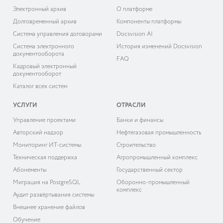
Электронный архив
О платформе
Долговременный архив
Компоненты платформы
Система управления договорами
Docsvision AI
Система электронного
История изменений Docsvision
документооборота
FAQ
Кадровый электронный
документооборот
Каталог всех систем
УСЛУГИ
ОТРАСЛИ
Управление проектами
Банки и финансы
Авторский надзор
Нефтегазовая промышленность
Мониторинг ИТ-системы
Строительство
Техническая поддержка
Агропромышленный комплекс
Абонементы
Государственный сектор
Миграция на PostgreSQL
Оборонно-промышленный
комплекс
Аудит развёртывания системы
Внешнее хранение файлов
Обучение