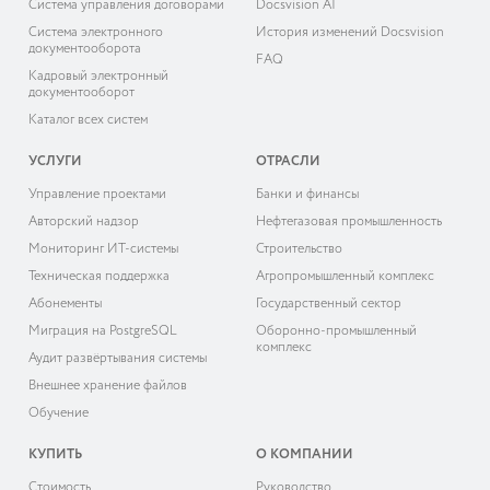
Система управления договорами
Docsvision AI
Система электронного
История изменений Docsvision
документооборота
FAQ
Кадровый электронный
документооборот
Каталог всех систем
УСЛУГИ
ОТРАСЛИ
Управление проектами
Банки и финансы
Авторский надзор
Нефтегазовая промышленность
Мониторинг ИТ-системы
Строительство
Техническая поддержка
Агропромышленный комплекс
Абонементы
Государственный сектор
Миграция на PostgreSQL
Оборонно-промышленный
комплекс
Аудит развёртывания системы
Внешнее хранение файлов
Обучение
КУПИТЬ
О КОМПАНИИ
Cтоимость
Руководство