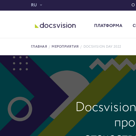
RU
О
ПЛАТФОРМА
С
Система электронного документооборота
ГЛАВНАЯ
/
МЕРОПРИЯТИЯ
/
DOCSVISION DAY 2022
Docsvisio
про