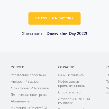
DOCSVISION DAY 2022
Ждем вас на
Docsvision Day 2022!
УСЛУГИ
ОТРАСЛИ
К
Управление проектами
Банки и финансы
C
ы
Авторский надзор
Нефтегазовая
П
промышленность
Мониторинг ИТ-системы
Л
Строительство
с
Техническая поддержка
Агропромышленный
Абонементы
комплекс
Миграция на PostgreSQL