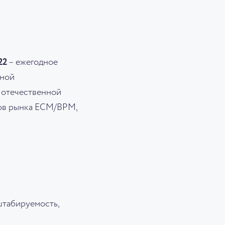
22
– ежегодное
вной
 отечественной
тов рынка ЕСМ/BPM,
штабируемость,