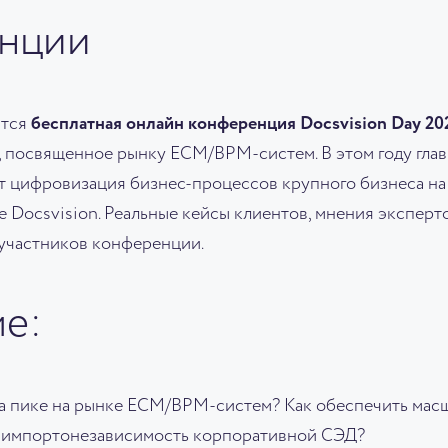
нции
ится
бесплатная онлайн конференция Docsvision Day 20
, посвященное рынку ЕСМ/BPM-систем. В этом году гла
т цифровизация бизнес-процессов крупного бизнеса на
 Docsvision. Реальные кейсы клиентов, мнения экспер
 участников конференции.
ме:
на пике на рынке ECM/BPM-систем? Как обеспечить мас
 импортонезависимость корпоративной СЭД?