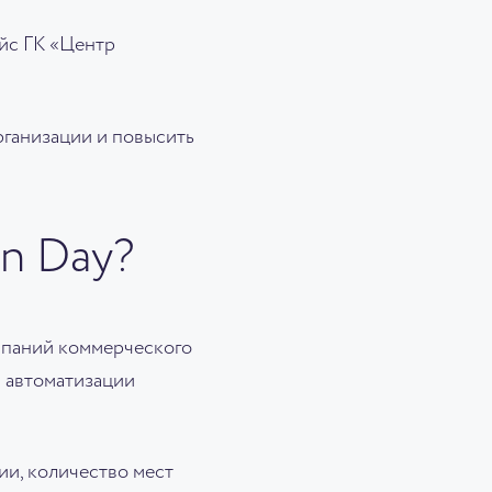
йс ГК «Центр
рганизации и повысить
on Day?
мпаний коммерческого
 автоматизации
ии, количество мест