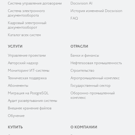
Система управления договорами
Docsvision AI
Система электронного
История изменений Docsvision
документооборота
FAQ
Кадровый электронный
документооборот
Каталог всех систем
УСЛУГИ
ОТРАСЛИ
Управление проектами
Банки и финансы
Авторский надзор
Нефтегазовая промышленность
Мониторинг ИТ-системы
Строительство
Техническая поддержка
Агропромышленный комплекс
Абонементы
Государственный сектор
Миграция на PostgreSQL
Оборонно-промышленный
комплекс
Аудит развёртывания системы
Внешнее хранение файлов
Обучение
КУПИТЬ
О КОМПАНИИ