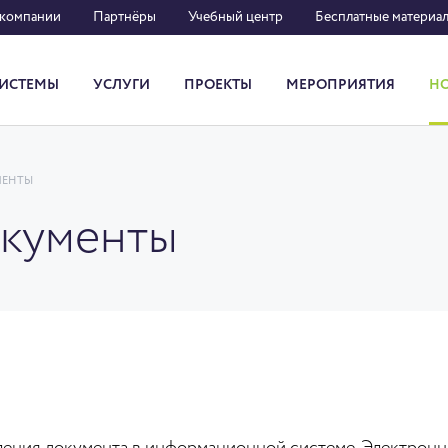
 компании
Партнёры
Учебный центр
Бесплатные материа
ИСТЕМЫ
УСЛУГИ
ПРОЕКТЫ
МЕРОПРИЯТИЯ
Н
Система кадрового документооборота
МЕНТЫ
окументы