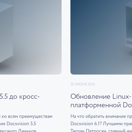
30 ИЮНЯ 2026
.5 до кросс-
Обновление Linux-
платформенной Docs
уп ко всем преимуществам
На что обратить внимание п
я Docsvision 5.5
Docsvision 6.1? Лучшими пр
ександр Линьков.
Тигран Петросян, главный и