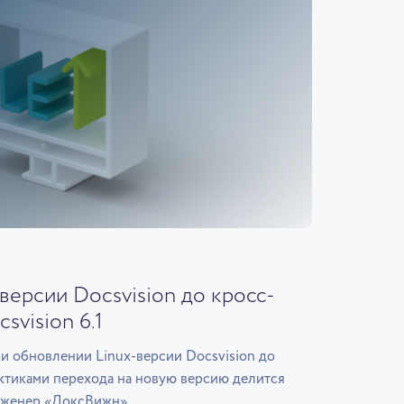
версии Docsvision до кросс-
vision 6.1
ри обновлении Linux-версии Docsvision до
актиками перехода на новую версию делится
нженер «ДоксВижн».