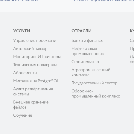
УСЛУГИ
ОТРАСЛИ
К
Управление проектами
Банки и финансы
C
ы
Авторский надзор
Нефтегазовая
П
промышленность
Мониторинг ИТ-системы
Л
Строительство
с
Техническая поддержка
Агропромышленный
Абонементы
комплекс
Миграция на PostgreSQL
Государственный сектор
Аудит развёртывания
Оборонно-
системы
промышленный комплекс
Внешнее хранение
файлов
Обучение