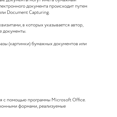
ые документы могут иметь бумажный
электронного документа происходит путем
или Document Capturing.
визитами, в которых указывается автор,
е документы.
разы (картинки) бумажных документов или
с помощью программы Microsoft Office.
тронными формами, реализуемые