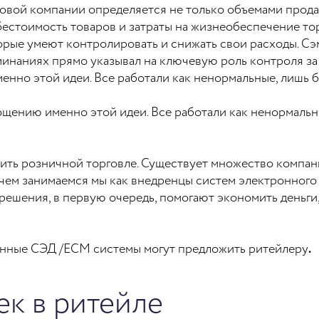
овой компании определяется не только объемами продаж
бестоимость товаров и затраты на жизнеобеспечение тор
орые умеют контролировать и снижать свои расходы. Сэ
оминаниях прямо указывал на ключевую роль контроля з
но этой идеи. Все работали как ненормальные, лишь бы
ению именно этой идеи. Все работали как ненормальные
ить розничной торговле. Существует множество компан
, чем занимаемся мы как внедренцы систем электронног
решения, в первую очередь, помогают экономить деньги
енные СЭД /ECM системы могут предложить ритейлеру
.
к в ритейле