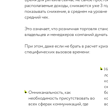
Время для ритейла сейчас не самое простое
располагаемые доходы, снижаются уже 3 г
показывать снижение, в среднем на уровне
средний чек.
Это означает, что розничная торговля стан
владельцев и менеджеров компаний думать 
При этом, даже если не брать в расчет кр
специфических вызовов времени:
Н
л
к
с
Омниканальность, как
б
необходимость присутствовать во
к
всех сферах коммуникаций, где
в