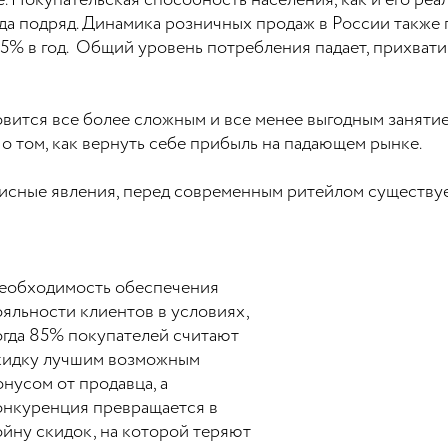
. Покупательская способность населения, как и его реа
ода подряд. Динамика розничных продаж в России также
 5% в год. Общий уровень потребления падает, прихвати
овится все более сложным и все менее выгодным занятие
о том, как вернуть себе прибыль на падающем рынке.
изисные явления, перед современным ритейлом существ
еобходимость обеспечения
ояльности клиентов в условиях,
огда 85% покупателей считают
кидку лучшим возможным
онусом от продавца, а
онкуренция превращается в
ойну скидок, на которой теряют