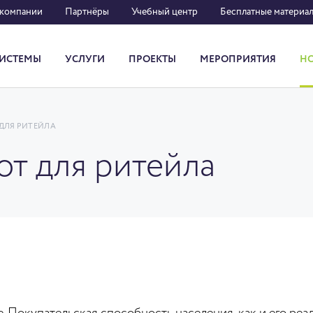
 компании
Партнёры
Учебный центр
Бесплатные материа
ИСТЕМЫ
УСЛУГИ
ПРОЕКТЫ
МЕРОПРИЯТИЯ
Н
Система кадрового документооборота
ДЛЯ РИТЕЙЛА
т для ритейла