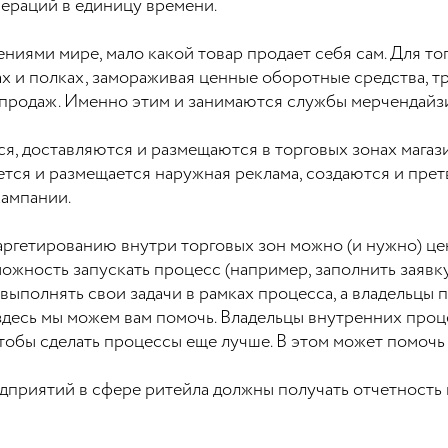
ераций в единицу времени.
ями мире, мало какой товар продает себя сам. Для тог
ах и полках, замораживая ценные оборотные средства, 
 продаж. Именно этим и занимаются службы мерчендайзи
я, доставляются и размещаются в торговых зонах магаз
ется и размещается наружная реклама, создаются и пре
кампании.
 таргетированию внутри торговых зон можно (и нужно) ц
жность запускать процесс (например, заполнить заявку
выполнять свои задачи в рамках процесса, а владельцы 
И здесь мы можем вам помочь. Владельцы внутренних про
чтобы сделать процессы еще лучше. В этом может помочь
приятий в сфере ритейла должны получать отчетность и