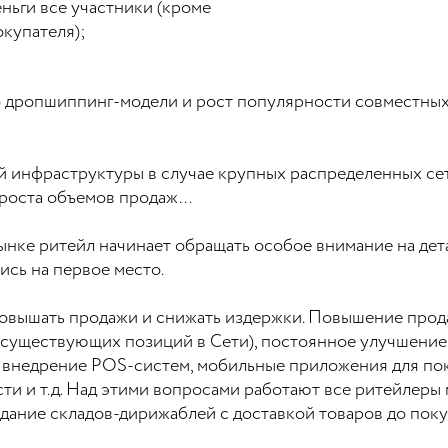
еньги все участники (кроме
окупателя);
 дропшиппинг-модели и рост популярности совместных
инфраструктуры в случае крупных распределенных сет
оста объемов продаж...
нке ритейл начинает обращать особое внимание на дета
ись на первое место.
 повышать продажи и снижать издержки. Повышение про
ие существующих позиций в Сети), постоянное улучшени
 внедрение POS-систем, мобильные приложения для пок
ти и т.д. Над этими вопросами работают все ритейлеры 
дание складов-дирижаблей с доставкой товаров до поку