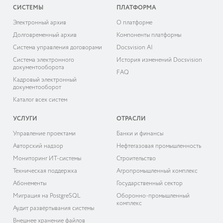
СИСТЕМЫ
ПЛАТФОРМА
Электронный архив
О платформе
Долговременный архив
Компоненты платформы
Система управления договорами
Docsvision AI
Система электронного
История изменений Docsvision
документооборота
FAQ
Кадровый электронный
документооборот
Каталог всех систем
УСЛУГИ
ОТРАСЛИ
Управление проектами
Банки и финансы
Авторский надзор
Нефтегазовая промышленность
Мониторинг ИТ-системы
Строительство
Техническая поддержка
Агропромышленный комплекс
Абонементы
Государственный сектор
Миграция на PostgreSQL
Оборонно-промышленный
комплекс
Аудит развёртывания системы
Внешнее хранение файлов