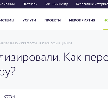
 компании
Партнёры
Учебный центр
Бесплатные материа
ИСТЕМЫ
УСЛУГИ
ПРОЕКТЫ
МЕРОПРИЯТИЯ
Н
Система кадрового документооборота
ИРОВАЛИ. КАК ПЕРЕВЕСТИ HR-ПРОЦЕССЫ В ЦИФРУ?
лизировали. Как пер
ру?
СТАТЬИ