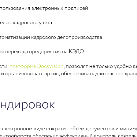
спользования электронных подписей
ессы кадрового учета
томатизации кадрового делопроизводства
ля перехода предприятия на КЭДО
сти,
платформа Docsvision
, позволят не только удобно 
и организовывать архив, обеспечивать длительное хран
ндировок
электронном виде сократит объём документов и миними
ментооборота обеспечит эффективный контроль деятель