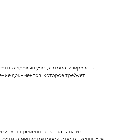
вести кадровый учет, автоматизировать
ение документов, которое требует
зирует временные затраты на их
ности администраторов, ответственных за