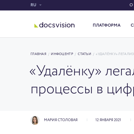
RU
О
ПЛАТФОРМА
С
Система электронного документооборота
ГЛАВНАЯ
/
ИНФОЦЕНТР
/
СТАТЬИ
/
«УДАЛЁНКУ» ЛЕГАЛИЗ
«Удалёнку» лега
процессы в циф
МАРИЯ СТОЛОВАЯ
12 ЯНВАРЯ 2021