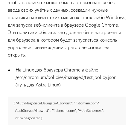
чтобы на клиенте можно было авторизоваться без
ввода своих учётных данных, создадим нужные
политики на клиентских машинах Linux, либо Windows,
для запуска веб-клиента в браузере Google Chrome.
Эти политики обязательно должны быть настроены и
для браузера, в котором будет запускаться консоль
управления, иначе администратор не сможет ее
открыть.
На Linux для браузера Chrome в файле
/etc/chromium/policies/managed/test_policy.json
(путь для Astra Linux)
{ "AuthNegotiateDelegateAllowlist": "*. domain.com",
"AuthServerAllowlist": "*. domain.com", "AuthSchemes":
"ntlm,negotiate" }