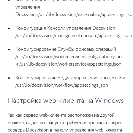
Конфигурация Сервиса внешнего API Консоли
управления
Docsvision/usr/lib/docsvision/externalapi/appsettings.js
Конфигурация Консоли управления Docsvision
/usr/lib/docsvision/managementconsole/appsettings.json
Конфигурирование Службы фоновых операций
/usr/lib/docsvision/workerservice/Configuration.json
и /usr/lib/docsvision/workerservice/appsettings.json
Конфигурирование модуля управления процессами
/usr/lib/docsvision/workflow/appsettings.json
Настройка web-клиента на Windows
Так как сервер web-клиента расположен на другой
машине, то для его запуска требуется прописать адрес
сервера Docsvision в панели управления web-клиента