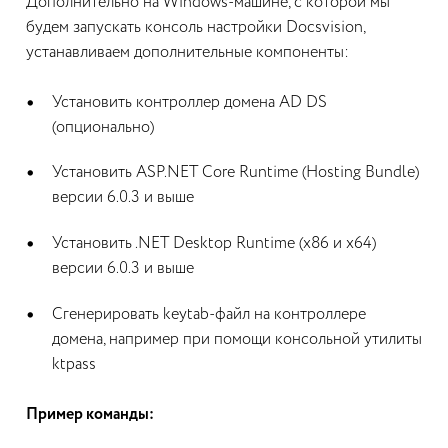
Дополнительно на Windows-машине, с которой мы
будем запускать консоль настройки Docsvision,
устанавливаем дополнительные компоненты:
Установить контроллер домена AD DS
(опционально)
Установить ASP.NET Core Runtime (Hosting Bundle)
версии 6.0.3 и выше
Установить .NET Desktop Runtime (x86 и x64)
версии 6.0.3 и выше
Сгенерировать keytab-файл на контроллере
домена, например при помощи консольной утилиты
ktpass
Пример команды: