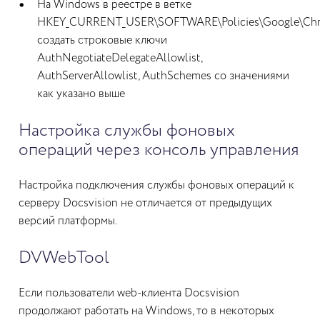
На Windows в реестре в ветке
HKEY_CURRENT_USER\SOFTWARE\Policies\Google\Ch
создать строковые ключи
AuthNegotiateDelegateAllowlist,
AuthServerAllowlist, AuthSchemes со значениями
как указано выше
Настройка службы фоновых
операций через консоль управления
Настройка подключения службы фоновых операций к
серверу Docsvision не отличается от предыдущих
версий платформы.
DVWebTool
Если пользователи web-клиента Docsvision
продолжают работать на Windows, то в некоторых