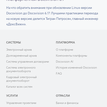
На что обратить внимание при обновлении Linux-версии
Docsvision до Docsvision 6.1? Лучшими практиками перехода
на новую версию делится Тигран Петросян, главный инженер
«ДоксВижн».
СИСТЕМЫ
ПЛАТФОРМА
Электронный архив
О платформе
Долговременный архив
Компоненты платформы
Система управления договорами
Docsvision AI
Система электронного
История изменений Docsvision
документооборота
FAQ
Кадровый электронный
документооборот
Каталог всех систем
УСЛУГИ
ОТРАСЛИ
Управление проектами
Банки и финансы