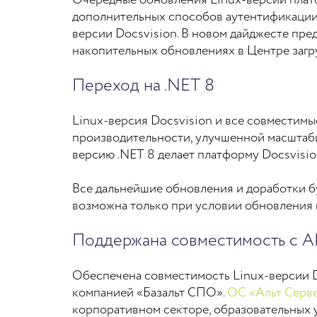
Очередные обновления Linux-версии платф
дополнительных способов аутентификации 
версии Docsvision. В новом дайджесте пре
накопительных обновлениях в Центре заг
Переход на .NET 8
Linux-версия Docsvision и все совместим
производительности, улучшенной масшта
версию .NET 8 делает платформу Docsvisio
Все дальнейшие обновления и доработки бу
возможна только при условии обновления 
Поддержана совместимость с AL
Обеспечена совместимость Linux-версии Do
компанией «Базальт СПО».
ОС «Альт Серв
корпоративном секторе, образовательных у