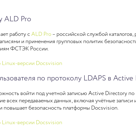
у ALD Pro
ает работу с
ALD Pro
– российской службой каталогов, 
аписями и применения групповых политик безопасности
ниям ФСТЭК России.
 Linux-версии Docsvision
ьзователя по протоколу LDAPS в Active 
ожность войти под учетной записью Active Directory п
е всех передаваемых данных, включая учётные записи 
и повышает безопасность платформы Docsvision.
 Linux-версии Docsvision