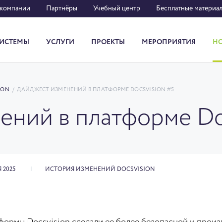
 компании
Партнёры
Учебный центр
Бесплатные материа
ИСТЕМЫ
УСЛУГИ
ПРОЕКТЫ
МЕРОПРИЯТИЯ
Н
Система кадрового документооборота
ION
/
ДАЙДЖЕСТ ИЗМЕНЕНИЙ В ПЛАТФОРМЕ DOCSVISION #5
ений в платформе Do
 2025
ИСТОРИЯ ИЗМЕНЕНИЙ DOCSVISION