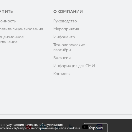
УПИТЬ
О КОМПАНИИ
тоимость
Руководство
равила лицензирования
Мероприятия
ицензионное
Инфоцентр
оглашение
Технологические
партнёры
Вакансии
Информация для СМИ
Контакты
ти и улучшения качества обслуживания.
Хорошо
отключить/запретить сохранение файлов cookie в