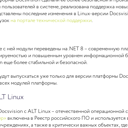
ормы Docsvision сделали ее более безопасной и произ
пользователей в системе, реализована поддержка новы
дставлены последние изменения в Linux-версии Docsvis
рузок
на портале технической поддержки
.
ые с ней модули переведены на .NET 8 – современную п
бируемостью и повышенным уровнем информационной б
n еще более стабильной и безопасной.
дут выпускаться уже только для версии платформы Docsv
всех модулей платформы.
T Linux
csvision с ALT Linux – отечественной операционной с
ер»
включена в Реестр российского ПО и используется 
чреждениях, а также в критически важных объектах, гд