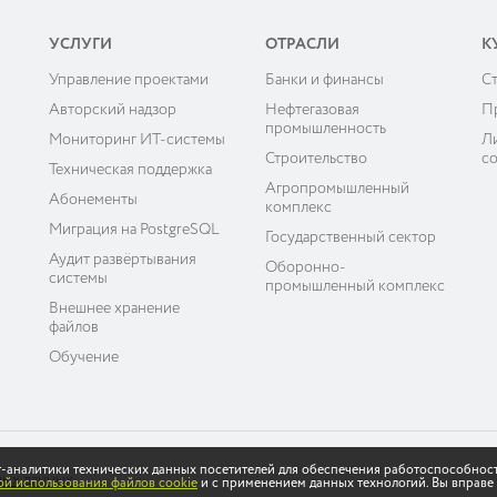
УСЛУГИ
ОТРАСЛИ
К
Управление проектами
Банки и финансы
C
ы
Авторский надзор
Нефтегазовая
П
промышленность
Мониторинг ИТ-системы
Л
Строительство
с
Техническая поддержка
Агропромышленный
Абонементы
комплекс
Миграция на PostgreSQL
Государственный сектор
Аудит развёртывания
Оборонно-
системы
промышленный комплекс
Внешнее хранение
файлов
Обучение
ет-аналитики технических данных посетителей для обеспечения работоспособнос
ных данных
й использования файлов cookie
и с применением данных технологий. Вы вправе 