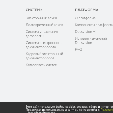
СИСТЕМЫ
ПЛАТФОРМА
Электронный архив
О платформе
Долговременный архив
Компоненты платформ
Система управления
Docsvision AI
договорами
История изменений
Система электронного
Docsvision
документооборота
FAQ
Кадровый электронный
документооборот
Каталог всех систем
Этот сайт использует файлы cookies, сервисы сбора и интерн
© 2026 «ДоксВижн»
|
Политика обработки персональ
Продолжая использовать наш сайт, вы соглашаетесь с
Политико