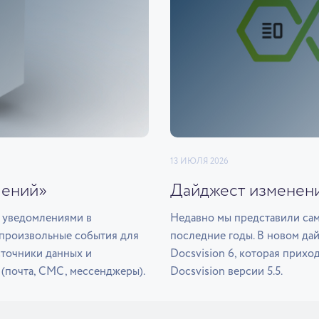
13 ИЮЛЯ 2026
лений»
Дайджест изменени
ь уведомлениями в
Недавно мы представили са
ь произвольные события для
последние годы. В новом да
сточники данных и
Docsvision 6, которая прихо
(почта, СМС, мессенджеры).
Docsvision версии 5.5.