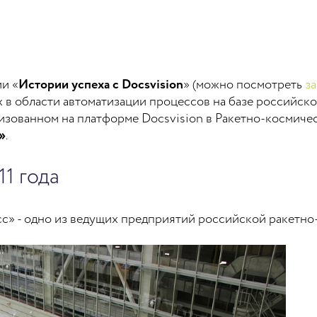
ии «
Истории успеха с Docsvision
» (можно посмотреть
з
хах в области автоматизации процессов на базе российс
лизованном на платформе Docsvision в Ракетно-космиче
»
.
11 года
с» - одно из ведущих предприятий российской ракетн