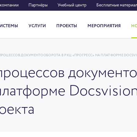
 компании
Партнёры
Учебный центр
Бесплатные материа
ИСТЕМЫ
УСЛУГИ
ПРОЕКТЫ
МЕРОПРИЯТИЯ
Н
Система кадрового документооборота
РОЦЕССОВ ДОКУМЕНТООБОРОТА В РКЦ «ПРОГРЕСС» НА ПЛАТФОРМЕ DOCSVIS
процессов документ
латформе Docsvision
оекта