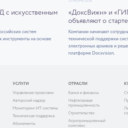
23 ИЮНЯ 2026
ЭД с искусственным
«ДоксВижн» и «ГИ
объявляют о старте
оссийских систем
Компании начинают сотрудни
х инструменты на основе
технической поддержки сис
электронных архивов и реше
платформе Docsvision.
УСЛУГИ
ОТРАСЛИ
К
Управление проектами
Банки и финансы
C
ы
Авторский надзор
Нефтегазовая
П
промышленность
Мониторинг ИТ-системы
Л
Строительство
с
Техническая поддержка
Агропромышленный
Абонементы
комплекс