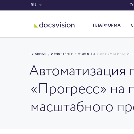
RU
О
ПЛАТФОРМА
С
Система электронного документооборота
ГЛАВНАЯ
/
ИНФОЦЕНТР
/
НОВОСТИ
/
АВТОМАТИЗАЦИЯ П
Автоматизация 
«Прогресс» на п
масштабного пр