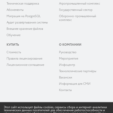
Техническая поддержка
Агропромышленный комплекс
Абонементы
Государственный сектор
Миграция на PostgreSQL
Оборонно-промышленный
комплекс
Аудит развёртывания системы
Внешнее хранение файлов
Обучение
КУПИТЬ
О КОМПАНИИ
Cтоимость
Руководство
Правила лицензирования
Мероприятия
Лицензионное соглашение
Инфоцентр
Технологические партнёры
Вакансии
Информация для СМИ
Контакты
Этот сайт использует файлы cookies, сервисы сбора и интернет-аналитики
технических данных посетителей для обеспечения работоспособности и
© 2026 «ДоксВижн»