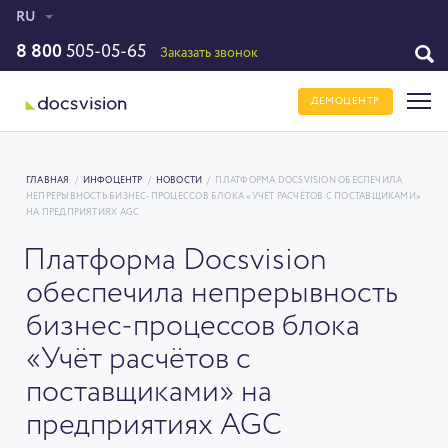
RU
8 800
505-05-65
Заказать звонок
ДЕМОЦЕНТР
ГЛАВНАЯ
/
ИНФОЦЕНТР
/
НОВОСТИ
/
ПЛАТФОРМА DOCSVISION ОБЕСПЕЧИЛА
НЕПРЕРЫВНОСТЬ БИЗНЕС-ПРОЦЕССОВ БЛОКА «УЧЁТ РАСЧЁТОВ С ПОСТАВЩИКАМИ»
НА ПРЕДПРИЯТИЯХ AGC
Платформа Docsvision
обеспечила непрерывность
бизнес-процессов блока
«Учёт расчётов с
поставщиками» на
предприятиях AGC