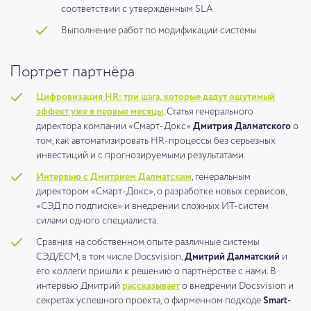
соответствии с утверждённым SLA
Выполнение работ по модификации системы
Портрет партнёра
Цифровизация HR: три шага, которые дадут ощутимый
эффект уже в первые месяцы
. Статья генерального
директора компании «Смарт-Докс»
Дмитрия Далматского
о
том, как автоматизировать HR-процессы без серьезных
инвестиций и с прогнозируемыми результатами.
Интервью с Дмитрием Далматским
, генеральным
директором «Смарт-Докс», о разработке новых сервисов,
«СЭД по подписке» и внедрении сложных ИТ-систем
силами одного специалиста.
Сравнив на собственном опыте различные системы
СЭД/ECM, в том числе Docsvision,
Дмитрий Далматский
и
его коллеги пришли к решению о партнёрстве с нами. В
интервью Дмитрий
рассказывает
о внедрении Docsvision и
секретах успешного проекта, о фирменном подходе
Smart-