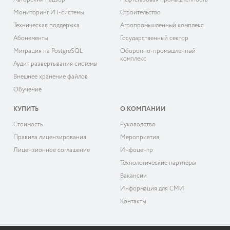
Авторский надзор
Нефтегазовая промышленность
Мониторинг ИТ-системы
Строительство
Техническая поддержка
Агропромышленный комплекс
Абонементы
Государственный сектор
Миграция на PostgreSQL
Оборонно-промышленный
комплекс
Аудит развёртывания системы
Внешнее хранение файлов
Обучение
КУПИТЬ
О КОМПАНИИ
Cтоимость
Руководство
Правила лицензирования
Мероприятия
Лицензионное соглашение
Инфоцентр
Технологические партнёры
Вакансии
Информация для СМИ
Контакты