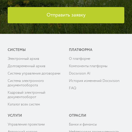
Отправить заявку
СИСТЕМЫ
ПЛАТФОРМА
Электронный архив
О платформе
Долговременный архив
Компоненты платформы
Система управления договорами
Docsvision AI
Система электронного
История изменений Docsvision
документооборота
FAQ
Кадровый электронный
документооборот
Каталог всех систем
УСЛУГИ
ОТРАСЛИ
Управление проектами
Банки и финансы