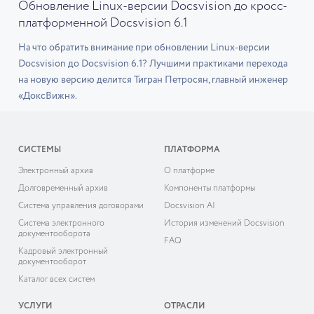
Обновление Linux-версии Docsvision до кросс-
платформенной Docsvision 6.1
На что обратить внимание при обновлении Linux-версии
Docsvision до Docsvision 6.1? Лучшими практиками перехода
на новую версию делится Тигран Петросян, главный инженер
«ДоксВижн».
СИСТЕМЫ
ПЛАТФОРМА
Электронный архив
О платформе
Долговременный архив
Компоненты платформы
Система управления договорами
Docsvision AI
Система электронного
История изменений Docsvision
документооборота
FAQ
Кадровый электронный
документооборот
Каталог всех систем
УСЛУГИ
ОТРАСЛИ