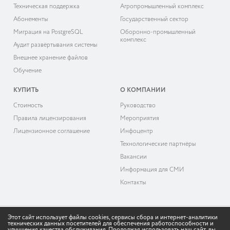
Техническая поддержка
Агропромышленный комплекс
Абонементы
Государственный сектор
Миграция на PostgreSQL
Оборонно-промышленный
комплекс
Аудит развёртывания системы
Внешнее хранение файлов
Обучение
КУПИТЬ
О КОМПАНИИ
Cтоимость
Руководство
Правила лицензирования
Мероприятия
Лицензионное соглашение
Инфоцентр
Технологические партнёры
Вакансии
Информация для СМИ
Контакты
Этот сайт использует файлы cookies, сервисы сбора и интернет-аналитики
технических данных посетителей для обеспечения работоспособности и
© 2026 «ДоксВижн»