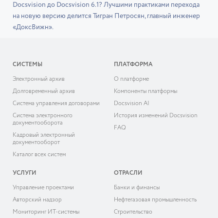
Docsvision до Docsvision 6.1? Лучшими практиками перехода
на новую версию делится Тигран Петросян, главный инженер
«ДоксВижн».
СИСТЕМЫ
ПЛАТФОРМА
Электронный архив
О платформе
Долговременный архив
Компоненты платформы
Система управления договорами
Docsvision AI
Система электронного
История изменений Docsvision
документооборота
FAQ
Кадровый электронный
документооборот
Каталог всех систем
УСЛУГИ
ОТРАСЛИ
Управление проектами
Банки и финансы
Авторский надзор
Нефтегазовая промышленность
Мониторинг ИТ-системы
Строительство