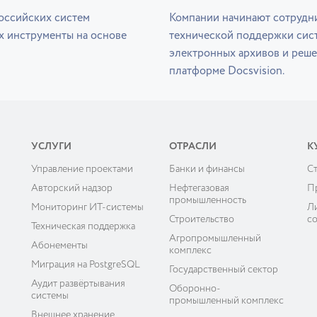
оссийских систем
Компании начинают сотрудни
х инструменты на основе
технической поддержки сис
электронных архивов и реше
платформе Docsvision.
УСЛУГИ
ОТРАСЛИ
К
Управление проектами
Банки и финансы
C
ы
Авторский надзор
Нефтегазовая
П
промышленность
Мониторинг ИТ-системы
Л
Строительство
с
Техническая поддержка
Агропромышленный
Абонементы
комплекс
Миграция на PostgreSQL
Государственный сектор
Аудит развёртывания
Оборонно-
системы
промышленный комплекс
Внешнее хранение