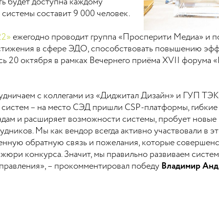
ь будет доступна каждому
системы составит 9 000 человек.
22»
ежегодно проводит группа «Просперити Медиа» и по
остижения в сфере ЭДО, способствовать повышению эфф
сь 20 октября в рамках Вечернего приёма XVII форума
удничаем с коллегами из «Диджитал Дизайн» и ГУП ТЭК 
систем – на место СЭД пришли CSP-платформы, гибкие 
дам и расширяет возможности системы, пробует новые и
удников. Мы как вендор всегда активно участвовали в эт
ценную обратную связь и пожелания, которые совершенс
жюри конкурса. Значит, мы правильно развиваем систем
управления», – прокомментировал победу
Владимир Анд