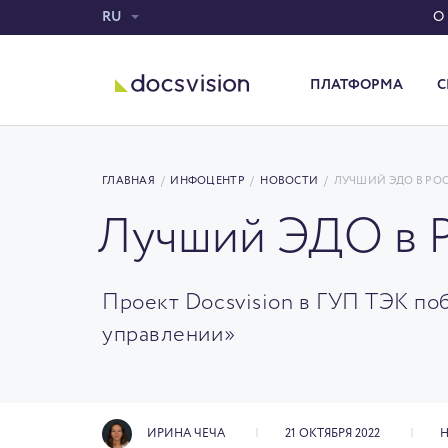
RU
О
ПЛАТФОРМА
С
Система электронного документооборота
ГЛАВНАЯ
/
ИНФОЦЕНТР
/
НОВОСТИ
/
ЛУЧШИЙ ЭДО В РОС
Лучший ЭДО в Р
Проект Docsvision в ГУП ТЭК п
управлении»
ИРИНА ЧЕЧА
21 ОКТЯБРЯ 2022