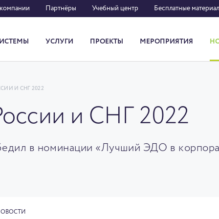
 компании
Партнёры
Учебный центр
Бесплатные материа
ИСТЕМЫ
УСЛУГИ
ПРОЕКТЫ
МЕРОПРИЯТИЯ
Н
Система кадрового документооборота
СИИ И СНГ 2022
оссии и СНГ 2022
обедил в номинации «Лучший ЭДО в корпор
НОВОСТИ