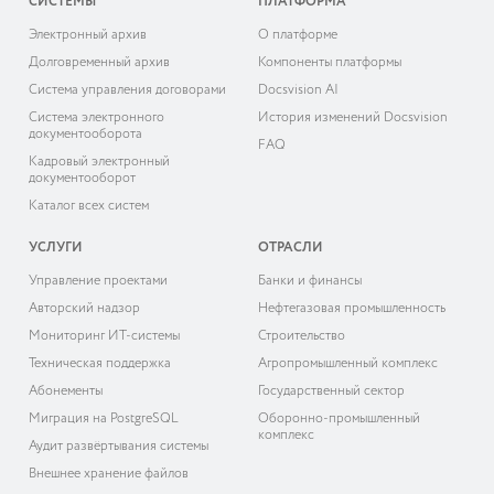
СИСТЕМЫ
ПЛАТФОРМА
Электронный архив
О платформе
Долговременный архив
Компоненты платформы
Система управления договорами
Docsvision AI
Система электронного
История изменений Docsvision
документооборота
FAQ
Кадровый электронный
документооборот
Каталог всех систем
УСЛУГИ
ОТРАСЛИ
Управление проектами
Банки и финансы
Авторский надзор
Нефтегазовая промышленность
Мониторинг ИТ-системы
Строительство
Техническая поддержка
Агропромышленный комплекс
Абонементы
Государственный сектор
Миграция на PostgreSQL
Оборонно-промышленный
комплекс
Аудит развёртывания системы
Внешнее хранение файлов