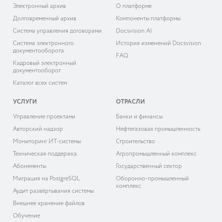
Электронный архив
О платформе
Долговременный архив
Компоненты платформы
Система управления договорами
Docsvision AI
Система электронного
История изменений Docsvision
документооборота
FAQ
Кадровый электронный
документооборот
Каталог всех систем
УСЛУГИ
ОТРАСЛИ
Управление проектами
Банки и финансы
Авторский надзор
Нефтегазовая промышленность
Мониторинг ИТ-системы
Строительство
Техническая поддержка
Агропромышленный комплекс
Абонементы
Государственный сектор
Миграция на PostgreSQL
Оборонно-промышленный
комплекс
Аудит развёртывания системы
Внешнее хранение файлов
Обучение