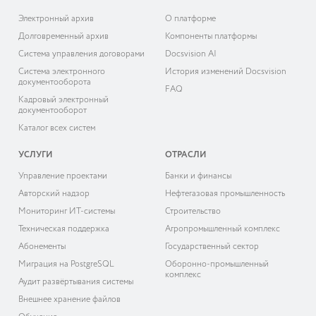
Электронный архив
О платформе
Долговременный архив
Компоненты платформы
Система управления договорами
Docsvision AI
Система электронного
История изменений Docsvision
документооборота
FAQ
Кадровый электронный
документооборот
Каталог всех систем
УСЛУГИ
ОТРАСЛИ
Управление проектами
Банки и финансы
Авторский надзор
Нефтегазовая промышленность
Мониторинг ИТ-системы
Строительство
Техническая поддержка
Агропромышленный комплекс
Абонементы
Государственный сектор
Миграция на PostgreSQL
Оборонно-промышленный
комплекс
Аудит развёртывания системы
Внешнее хранение файлов