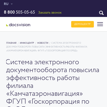
RU
8 800
505-05-65
Заказать звонок
ДЕМОЦЕНТР
ГЛАВНАЯ
/
ИНФОЦЕНТР
/
НОВОСТИ
/
СИСТЕМА ЭЛЕКТРОННОГО
ДОКУМЕНТООБОРОТА ПОВЫСИЛА ЭФФЕКТИВНОСТЬ РАБОТЫ ФИЛИАЛА
«КАМЧАТАЭРОНАВИГАЦИЯ» ФГУП «ГОСКОРПОРАЦИЯ ПО ОРВД»
Система электронного
документооборота повысила
эффективность работы
филиала
«Камчатаэронавигация»
ФГУП «Госкорпорация по