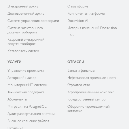
Электронный архив
О платформе
Долговременный архив
Компоненты платформы
Система управления договорами
Docsvision AI
Система электронного
История изменений Docsvision
документооборота
FAQ
Кадровый электронный
документооборот
Каталог всех систем
УСЛУГИ
ОТРАСЛИ
Управление проектами
Банки и финансы
Авторский надзор
Нефтегазовая промышленность
Мониторинг ИТ-системы
Строительство
Техническая поддержка
Агропромышленный комплекс
Абонементы
Государственный сектор
Миграция на PostgreSQL
Оборонно-промышленный
комплекс
Аудит развёртывания системы
Внешнее хранение файлов
Обучение