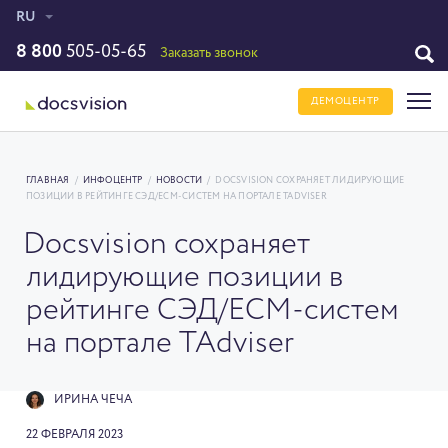
RU
8 800
505-05-65
Заказать звонок
ДЕМОЦЕНТР
ГЛАВНАЯ
/
ИНФОЦЕНТР
/
НОВОСТИ
/
DOCSVISION СОХРАНЯЕТ ЛИДИРУЮЩИЕ
ПОЗИЦИИ В РЕЙТИНГЕ СЭД/ECM-СИСТЕМ НА ПОРТАЛЕ TADVISER
Docsvision сохраняет
лидирующие позиции в
рейтинге СЭД/ECM-систем
на портале TAdviser
ИРИНА ЧЕЧА
22 ФЕВРАЛЯ 2023