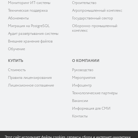
Мониторинг ИТ-системы
Строительство
Техническая поддержка
Агропромышленный комплекс
Абонементы
Государственный сектор
Миграция на PostgreSQL
Оборонно-промышленный
комплекс
Аудит развёртывания системы
Внешнее хранение файлов
Обучение
КУПИТЬ
О КОМПАНИИ
Cтоимость
Руководство
Правила лицензирования
Мероприятия
Лицензионное соглашение
Инфоцентр
Технологические партнёры
Вакансии
Информация для СМИ
Контакты
Этот сайт использует файлы cookies, сервисы сбора и интернет-аналитики