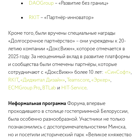
DAOGroup
– «Развитие без границ»
RKIT
– «Партнёр-инноватор»
Кроме того, были вручены специальные награды
«Долгосрочное партнёрство» – они учреждены к 20-
летию компании «ДоксВижн», которое отмечается в
2025 году. За неоценимый вклад в развитие платформы
и сообщества были отмечены партнёры, которые
сотрудничают с «ДоксВижн» более 10 лет:
«СинСофт»
,
RKIT
,
«Диджитал Дизайн»
,
Teamscore
,
«Эркер»
,
ECMGroup.Pro
,
BTLab
и
HIT-Service
.
Неформальная программа
Форума, впервые
проходившего в столице гостеприимной Белоруссии,
была особенно разнообразной. Участники не только
познакомились с достопримечательностями Минска,
но и посетили исторический парк «Великое княжество