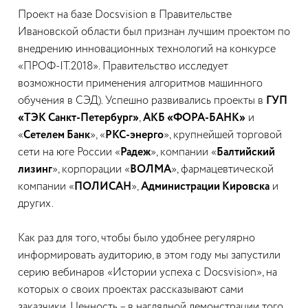
Проект на базе Docsvision в Правительстве
Ивановской области был признан лучшим проектом по
внедрению инновационных технологий на конкурсе
«ПРОФ-IT.2018». Правительство исследует
возможности применения алгоритмов машинного
обучения в СЭД). Успешно развивались проекты в
ГУП
«ТЭК Санкт-Петербург»
,
АКБ «ФОРА-БАНК»
и
«
Сетелем Банк
», «
РКС-энерго
», крупнейшей торговой
сети на юге России «
Радеж
», компании «
Балтийский
лизинг
», корпорации «
ВОЛМА
», фармацевтической
компании «
ПОЛИСАН
»,
Администрации Кировска
и
других.
Как раз для того, чтобы было удобнее регулярно
информировать аудиторию, в этом году мы запустили
серию вебинаров «Истории успеха с Docsvision», на
которых о своих проектах рассказывают сами
заказчики. Ценность – в наглядной демонстрации того,