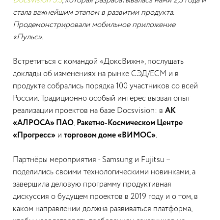
Docsvision 5.5
, которая разрабатывалась нами 2,5 года и
стала важнейшим этапом в развитии продукта.
Продемонстрировали мобильное приложение
«Пульс».
Встретиться с командой «ДоксВижн», послушать
доклады об изменениях на рынке СЭД/ECM и в
продукте собрались порядка 100 участников со всей
России. Традиционно особый интерес вызвал опыт
реализации проектов на базе Docsvision: в
АК
«АЛРОСА» ПАО
,
Ракетно-Космическом Центре
«Прогресс»
и
торговом доме «ВИМОС»
.
Партнёры мероприятия - Samsung и Fujitsu –
поделились своими технологическими новинками, а
завершила деловую программу продуктивная
дискуссия о будущем проектов в 2019 году и о том, в
каком направлении должна развиваться платформа,