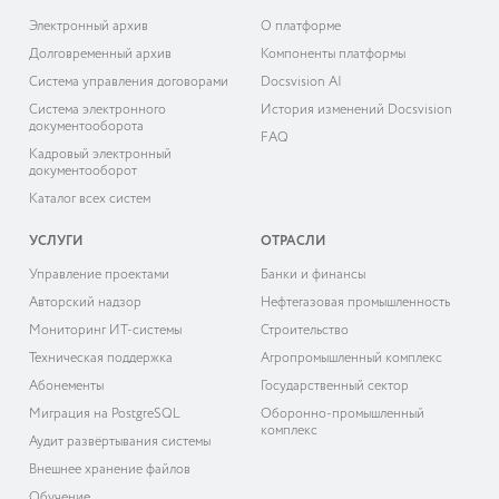
Электронный архив
О платформе
Долговременный архив
Компоненты платформы
Система управления договорами
Docsvision AI
Система электронного
История изменений Docsvision
документооборота
FAQ
Кадровый электронный
документооборот
Каталог всех систем
УСЛУГИ
ОТРАСЛИ
Управление проектами
Банки и финансы
Авторский надзор
Нефтегазовая промышленность
Мониторинг ИТ-системы
Строительство
Техническая поддержка
Агропромышленный комплекс
Абонементы
Государственный сектор
Миграция на PostgreSQL
Оборонно-промышленный
комплекс
Аудит развёртывания системы
Внешнее хранение файлов
Обучение