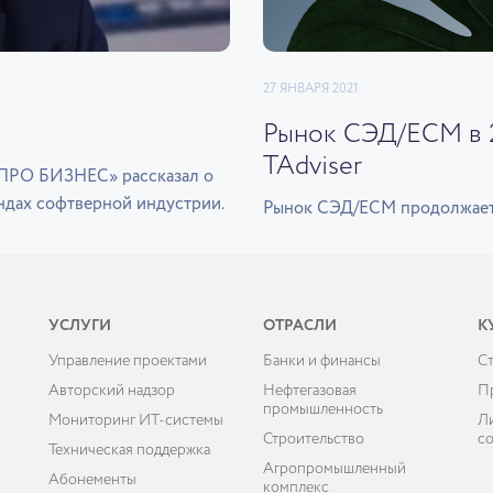
27 ЯНВАРЯ 2021
Рынок СЭД/ECM в 2
TAdviser
«ПРО БИЗНЕС» рассказал о
ндах софтверной индустрии.
Рынок СЭД/ECM продолжает п
УСЛУГИ
ОТРАСЛИ
К
Управление проектами
Банки и финансы
C
ы
Авторский надзор
Нефтегазовая
П
промышленность
Мониторинг ИТ-системы
Л
Строительство
с
Техническая поддержка
Агропромышленный
Абонементы
комплекс