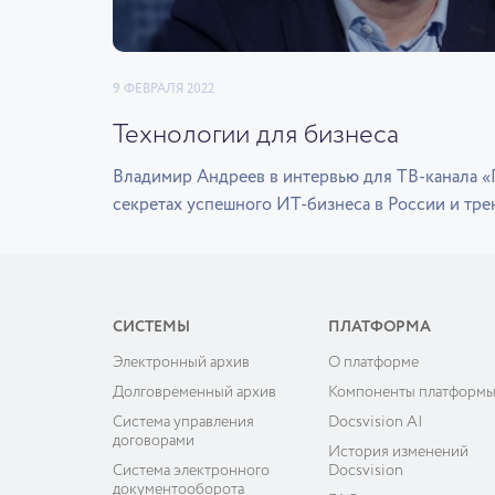
9 ФЕВРАЛЯ 2022
Технологии для бизнеса
Владимир Андреев в интервью для ТВ-канала 
секретах успешного ИТ-бизнеса в России и тре
СИСТЕМЫ
ПЛАТФОРМА
Электронный архив
О платформе
Долговременный архив
Компоненты платформ
Система управления
Docsvision AI
договорами
История изменений
Система электронного
Docsvision
документооборота