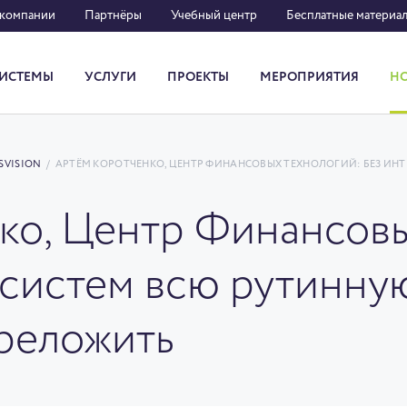
 компании
Партнёры
Учебный центр
Бесплатные материа
ИСТЕМЫ
УСЛУГИ
ПРОЕКТЫ
МЕРОПРИЯТИЯ
Н
Система кадрового документооборота
SVISION
/
АРТЁМ КОРОТЧЕНКО, ЦЕНТР ФИНАНСОВЫХ ТЕХНОЛОГИЙ: БЕЗ ИН
ко, Центр Финансовы
 систем всю рутинну
реложить