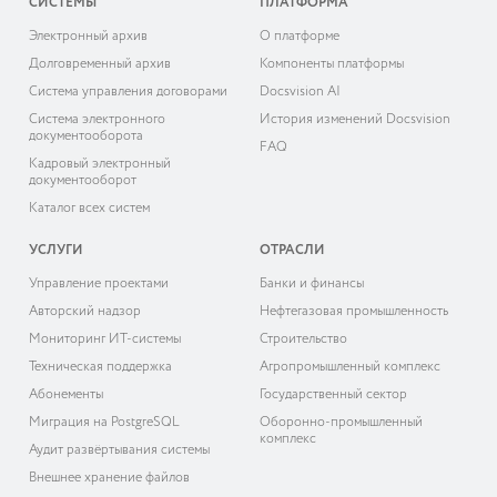
СИСТЕМЫ
ПЛАТФОРМА
Электронный архив
О платформе
Долговременный архив
Компоненты платформы
Система управления договорами
Docsvision AI
Система электронного
История изменений Docsvision
документооборота
FAQ
Кадровый электронный
документооборот
Каталог всех систем
УСЛУГИ
ОТРАСЛИ
Управление проектами
Банки и финансы
Авторский надзор
Нефтегазовая промышленность
Мониторинг ИТ-системы
Строительство
Техническая поддержка
Агропромышленный комплекс
Абонементы
Государственный сектор
Миграция на PostgreSQL
Оборонно-промышленный
комплекс
Аудит развёртывания системы
Внешнее хранение файлов