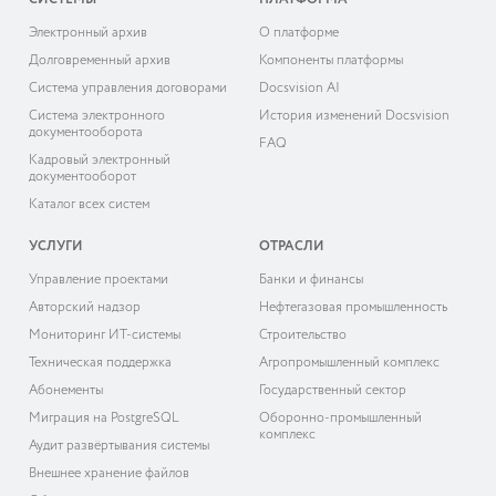
СИСТЕМЫ
ПЛАТФОРМА
Электронный архив
О платформе
Долговременный архив
Компоненты платформы
Система управления договорами
Docsvision AI
Система электронного
История изменений Docsvision
документооборота
FAQ
Кадровый электронный
документооборот
Каталог всех систем
УСЛУГИ
ОТРАСЛИ
Управление проектами
Банки и финансы
Авторский надзор
Нефтегазовая промышленность
Мониторинг ИТ-системы
Строительство
Техническая поддержка
Агропромышленный комплекс
Абонементы
Государственный сектор
Миграция на PostgreSQL
Оборонно-промышленный
комплекс
Аудит развёртывания системы
Внешнее хранение файлов