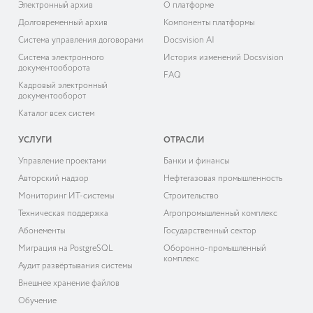
Электронный архив
О платформе
Долговременный архив
Компоненты платформы
Система управления договорами
Docsvision AI
Система электронного
История изменений Docsvision
документооборота
FAQ
Кадровый электронный
документооборот
Каталог всех систем
УСЛУГИ
ОТРАСЛИ
Управление проектами
Банки и финансы
Авторский надзор
Нефтегазовая промышленность
Мониторинг ИТ-системы
Строительство
Техническая поддержка
Агропромышленный комплекс
Абонементы
Государственный сектор
Миграция на PostgreSQL
Оборонно-промышленный
комплекс
Аудит развёртывания системы
Внешнее хранение файлов
Обучение