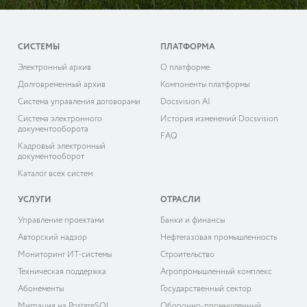
СИСТЕМЫ
ПЛАТФОРМА
Электронный архив
О платформе
Долговременный архив
Компоненты платформы
Система управления договорами
Docsvision AI
Система электронного
История изменений Docsvision
документооборота
FAQ
Кадровый электронный
документооборот
Каталог всех систем
УСЛУГИ
ОТРАСЛИ
Управление проектами
Банки и финансы
Авторский надзор
Нефтегазовая промышленность
Мониторинг ИТ-системы
Строительство
Техническая поддержка
Агропромышленный комплекс
Абонементы
Государственный сектор
Миграция на PostgreSQL
Оборонно-промышленный