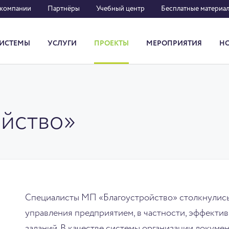
 компании
Партнёры
Учебный центр
Бесплатные материа
ИСТЕМЫ
УСЛУГИ
ПРОЕКТЫ
МЕРОПРИЯТИЯ
Н
Система кадрового документооборота
йство»
Специалисты МП «Благоустройство» столкнулись
управления предприятием, в частности, эффекти
заданий. В качестве системы организации докуме