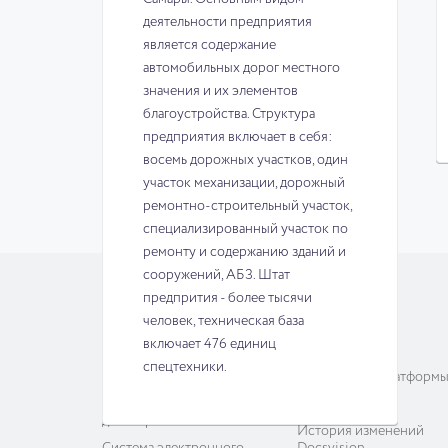
деятельности предприятия
является содержание
автомобильных дорог местного
значения и их элементов
благоустройства. Структура
предприятия включает в себя:
восемь дорожных участков, один
участок механизации, дорожный
ремонтно-строительный участок,
специализированный участок по
ремонту и содержанию зданий и
сооружений, АБЗ. Штат
предпрития - более тысячи
СИСТЕМЫ
ПЛАТФОРМА
человек, техническая база
включает 476 единиц
Электронный архив
О платформе
спецтехники.
Долговременный архив
Компоненты платформ
Система управления
Docsvision AI
договорами
История изменений