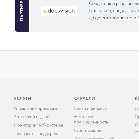
ПАРТНЁР
Cоздатель и разработ
Docsvision, предназнач
документооборотом и б
УСЛУГИ
ОТРАСЛИ
К
Управление проектами
Банки и финансы
C
ы
Авторский надзор
Нефтегазовая
П
промышленность
Мониторинг ИТ-системы
Л
Строительство
с
Техническая поддержка