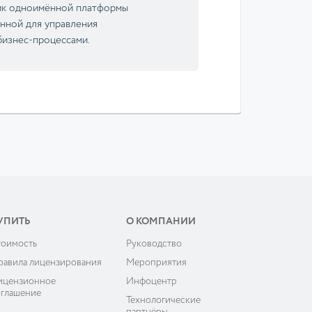
чик одноимённой платформы
енной для управления
изнес-процессами.
УПИТЬ
О КОМПАНИИ
тоимость
Руководство
равила лицензирования
Мероприятия
ицензионное
Инфоцентр
оглашение
Технологические