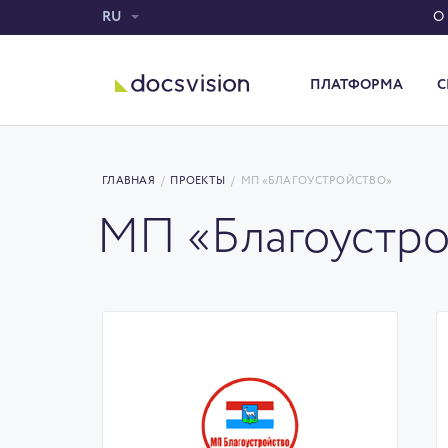
RU
О
ПЛАТФОРМА
С
Система электронного документооборота
ГЛАВНАЯ
/
ПРОЕКТЫ
/
МП «БЛАГОУСТРОЙСТВО»
МП «Благоустро