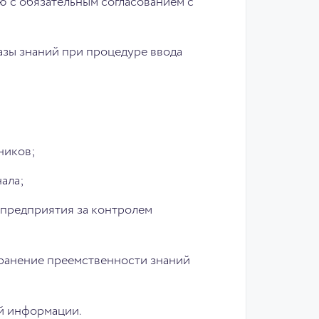
 с обязательным согласованием с
азы знаний при процедуре ввода
ников;
ала;
предприятия за контролем
хранение преемственности знаний
й информации.