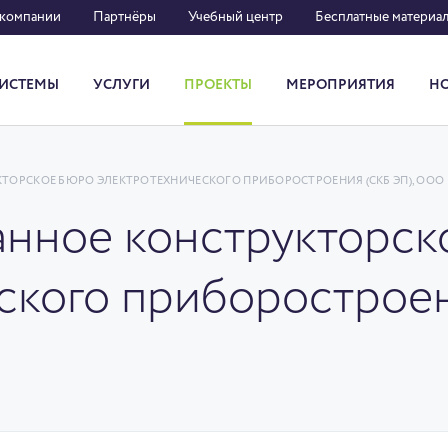
 компании
Партнёры
Учебный центр
Бесплатные материа
ИСТЕМЫ
УСЛУГИ
ПРОЕКТЫ
МЕРОПРИЯТИЯ
Н
Система кадрового документооборота
ОРСКОЕ БЮРО ЭЛЕКТРОТЕХНИЧЕСКОГО ПРИБОРОСТРОЕНИЯ (СКБ ЭП), ООО
нное конструкторск
ского приборостроен