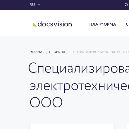
RU
О
ПЛАТФОРМА
С
Система электронного документооборота
ГЛАВНАЯ
/
ПРОЕКТЫ
/
СПЕЦИАЛИЗИРОВАННОЕ КОНСТРУКТ
Специализирова
электротехниче
ООО