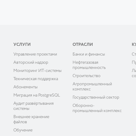
УСЛУГИ
ОТРАСЛИ
К
Управление проектами
Банки и финансы
C
ы
Авторский надзор
Нефтегазовая
П
промышленность
Мониторинг ИТ-системы
Л
Строительство
с
Техническая поддержка
Агропромышленный
Абонементы
комплекс
Миграция на PostgreSQL
Государственный сектор
Аудит развёртывания
Оборонно-
системы
промышленный комплекс
Внешнее хранение
файлов
Обучение