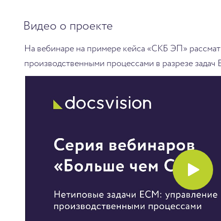
Видео о проекте
На вебинаре на примере кейса «СКБ ЭП» рассма
производственными процессами в разрезе задач