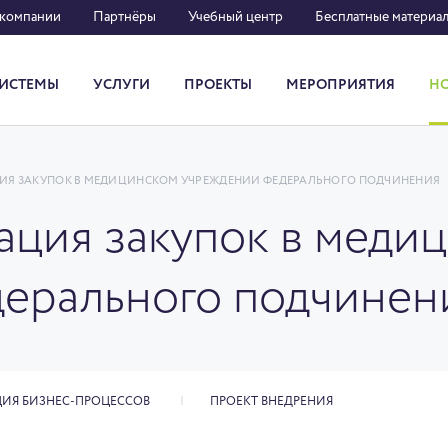
 компании
Партнёры
Учебный центр
Бесплатные материа
ИСТЕМЫ
УСЛУГИ
ПРОЕКТЫ
МЕРОПРИЯТИЯ
Н
Система кадрового документооборота
ИЯ ЗАКУПОК В МЕДИЦИНСКОМ УЧРЕЖДЕНИИ ФЕДЕРАЛЬНОГО ПОДЧИНЕНИЯ
ация закупок в меди
ерального подчинен
ИЯ БИЗНЕС-ПРОЦЕССОВ
ПРОЕКТ ВНЕДРЕНИЯ