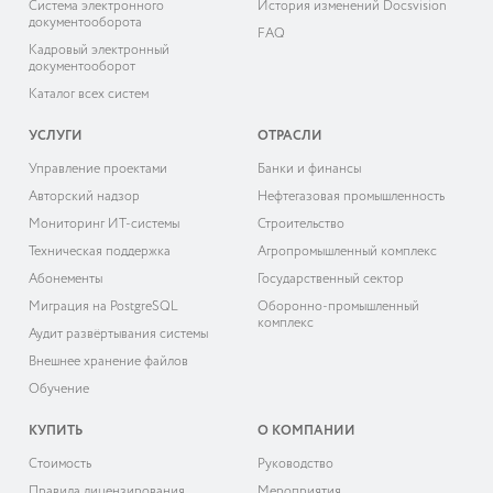
Система электронного
История изменений Docsvision
документооборота
FAQ
Кадровый электронный
документооборот
Каталог всех систем
УСЛУГИ
ОТРАСЛИ
Управление проектами
Банки и финансы
Авторский надзор
Нефтегазовая промышленность
Мониторинг ИТ-системы
Строительство
Техническая поддержка
Агропромышленный комплекс
Абонементы
Государственный сектор
Миграция на PostgreSQL
Оборонно-промышленный
комплекс
Аудит развёртывания системы
Внешнее хранение файлов
Обучение
КУПИТЬ
О КОМПАНИИ
Cтоимость
Руководство
Правила лицензирования
Мероприятия