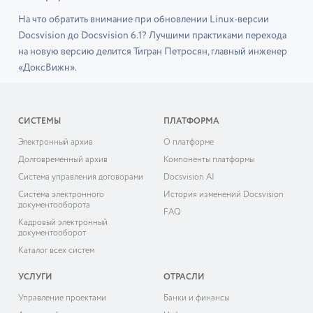
На что обратить внимание при обновлении Linux-версии
Docsvision до Docsvision 6.1? Лучшими практиками перехода
на новую версию делится Тигран Петросян, главный инженер
«ДоксВижн».
СИСТЕМЫ
ПЛАТФОРМА
Электронный архив
О платформе
Долговременный архив
Компоненты платформы
Система управления договорами
Docsvision AI
Система электронного
История изменений Docsvision
документооборота
FAQ
Кадровый электронный
документооборот
Каталог всех систем
УСЛУГИ
ОТРАСЛИ
Управление проектами
Банки и финансы