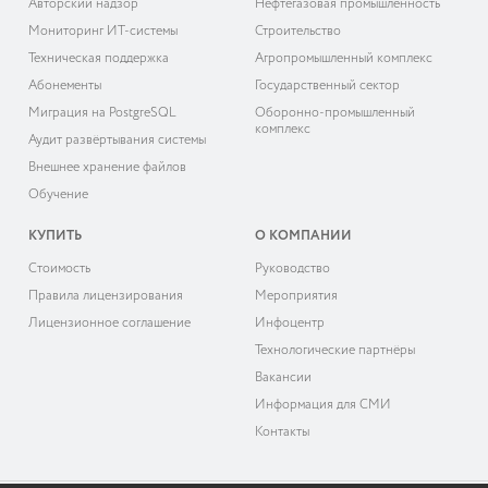
Авторский надзор
Нефтегазовая промышленность
Мониторинг ИТ-системы
Строительство
Техническая поддержка
Агропромышленный комплекс
Абонементы
Государственный сектор
Миграция на PostgreSQL
Оборонно-промышленный
комплекс
Аудит развёртывания системы
Внешнее хранение файлов
Обучение
КУПИТЬ
О КОМПАНИИ
Cтоимость
Руководство
Правила лицензирования
Мероприятия
Лицензионное соглашение
Инфоцентр
Технологические партнёры
Вакансии
Информация для СМИ
Контакты