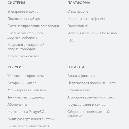
СИСТЕМЫ
ПЛАТФОРМА
Электронный архив
О платформе
Долговременный архив
Компоненты платформы
Система управления договорами
Docsvision AI
Система электронного
История изменений Docsvision
документооборота
FAQ
Кадровый электронный
документооборот
Каталог всех систем
УСЛУГИ
ОТРАСЛИ
Управление проектами
Банки и финансы
Авторский надзор
Нефтегазовая промышленность
Мониторинг ИТ-системы
Строительство
Техническая поддержка
Агропромышленный комплекс
Абонементы
Государственный сектор
Миграция на PostgreSQL
Оборонно-промышленный
комплекс
Аудит развёртывания системы
Внешнее хранение файлов