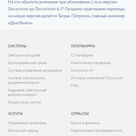
На что обратить внимание при обновлении Linux-версии
Docsvision до Docsvision 6.1? Лучшими практиками перехода
на новую версию делится Тигран Петросян, главный инженер
«ДоксВижн».
СИСТЕМЫ
ПЛАТФОРМА
Электронный архив
О платформе
Долговременный архив
Компоненты платформы
Система управления договорами
Docsvision AI
Система электронного
История изменений Docsvision
документооборота
FAQ
Кадровый электронный
документооборот
Каталог всех систем
УСЛУГИ
ОТРАСЛИ
Управление проектами
Банки и финансы
Авторский надзор
Нефтегазовая промышленность