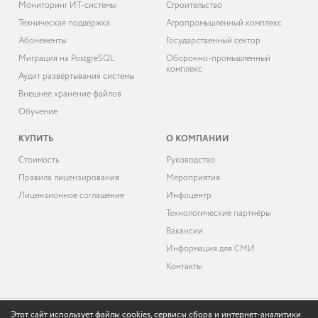
Мониторинг ИТ-системы
Строительство
Техническая поддержка
Агропромышленный комплекс
Абонементы
Государственный сектор
Миграция на PostgreSQL
Оборонно-промышленный
комплекс
Аудит развёртывания системы
Внешнее хранение файлов
Обучение
КУПИТЬ
О КОМПАНИИ
Cтоимость
Руководство
Правила лицензирования
Мероприятия
Лицензионное соглашение
Инфоцентр
Технологические партнёры
Вакансии
Информация для СМИ
Контакты
Этот сайт использует файлы cookies, сервисы сбора и интернет-аналитики