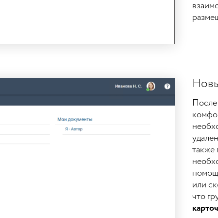
взаимо
размещ
Новы
После 
комфо
необх
удален
также 
необхо
помощ
или ск
что г
карто