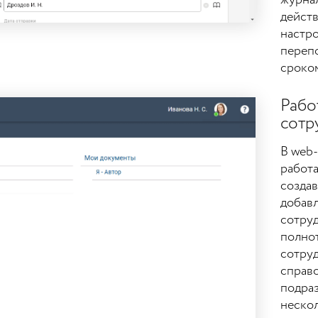
действ
настро
переп
сроком
Рабо
сотр
В web
работа
создав
добавл
сотруд
полно
сотруд
справ
подраз
нескол