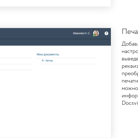
Печа
Добавл
настро
вывед
реквиз
преоб
печатн
можно 
инфор
Docsvi