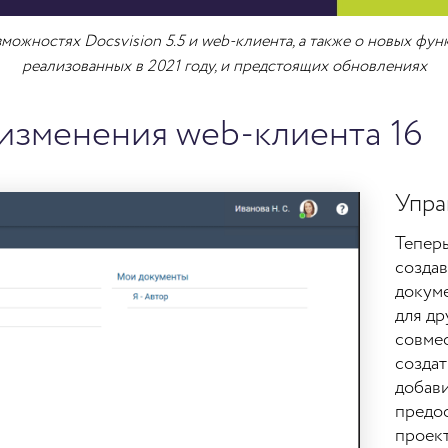
можностях Docsvision 5.5 и web-клиента, а также о новых фун
реализованных в 2021 году, и предстоящих обновлениях
изменения web-клиента 16
Упра
Теперь
создав
докуме
для др
совме
создат
добави
предос
проект