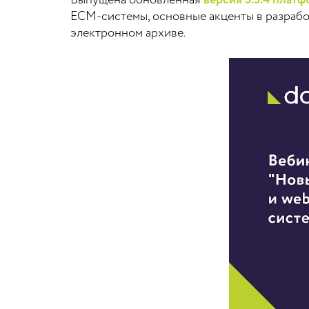
Выпущена обновлённая
версия 5.5.4 плат
ECM-системы, основные акценты в разрабо
электронном архиве.