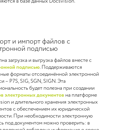
яются в базе данных Docsvision.
орт и импорт файлов с
тронной подписью
на загрузка и выгрузка файлов вместе с
ронной подписью
. Поддерживаются
чные форматы отсоединённой электронной
и – P7S, SIG, SGN, SIGN. Эта
ональность будет полезна при создании
ов электронных документов
на платформе
sion и длительного хранения электронных
ентов с обеспечением их юридической
мости. При необходимости электронную
сь под документом можно проверить: в
л подписей добавлена информация о сроке