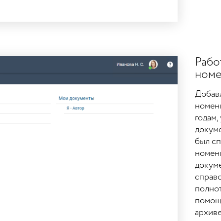
Рабо
номе
Добав
номенк
годам,
докуме
был сп
номенк
докуме
справо
полнот
помощ
архиве