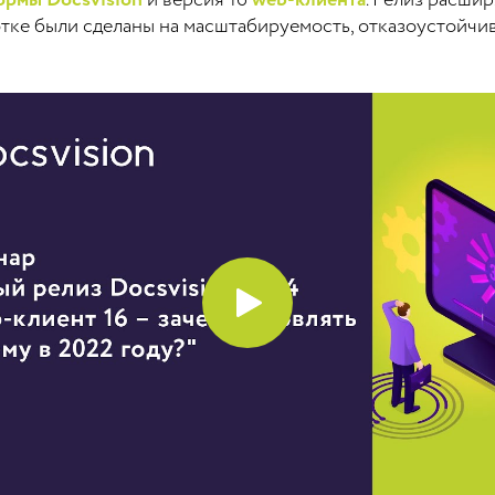
формы Docsvision
и версия 16
web-клиента
. Релиз расши
тке были сделаны на масштабируемость, отказоустойчив