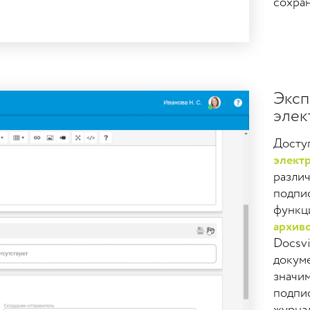
сохран
Эксп
элек
Доступ
элект
разли
подпис
функци
архив
Docsvi
докум
значи
подпи
журна