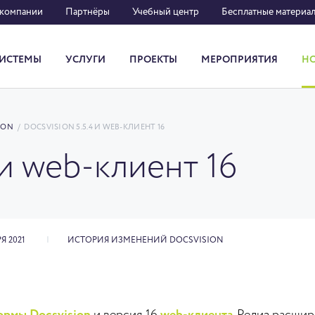
 компании
Партнёры
Учебный центр
Бесплатные материа
ИСТЕМЫ
УСЛУГИ
ПРОЕКТЫ
МЕРОПРИЯТИЯ
Н
Система кадрового документооборота
ION
/
DOCSVISION 5.5.4 И WEB-КЛИЕНТ 16
 и web-клиент 16
Я 2021
ИСТОРИЯ ИЗМЕНЕНИЙ DOCSVISION