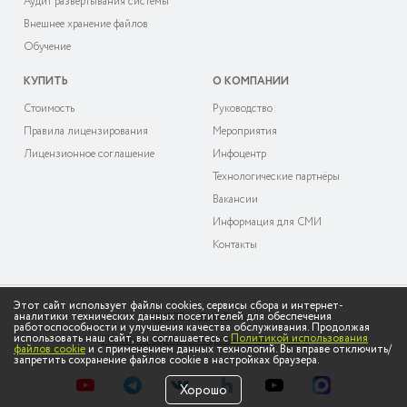
Аудит развёртывания системы
Внешнее хранение файлов
Обучение
КУПИТЬ
О КОМПАНИИ
Cтоимость
Руководство
Правила лицензирования
Мероприятия
Лицензионное соглашение
Инфоцентр
Технологические партнёры
Вакансии
Информация для СМИ
Контакты
Этот сайт использует файлы cookies, сервисы сбора и интернет-
аналитики технических данных посетителей для обеспечения
© 2026 «ДоксВижн»
работоспособности и улучшения качества обслуживания. Продолжая
использовать наш сайт, вы соглашаетесь с
Политикой использования
Политика обработки персональных данных
файлов cookie
и с применением данных технологий. Вы вправе отключить/
запретить сохранение файлов cookie в настройках браузера.
Хорошо