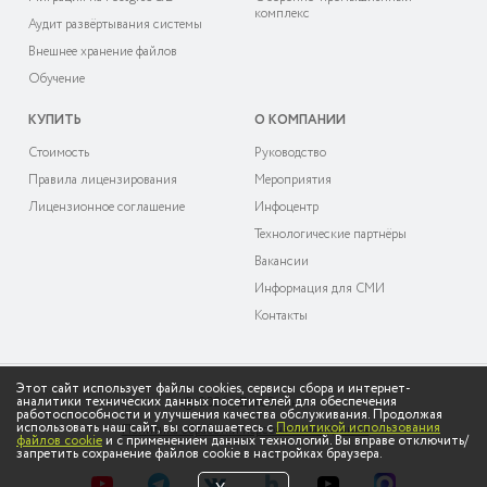
комплекс
Аудит развёртывания системы
Внешнее хранение файлов
Обучение
КУПИТЬ
О КОМПАНИИ
Cтоимость
Руководство
Правила лицензирования
Мероприятия
Лицензионное соглашение
Инфоцентр
Технологические партнёры
Вакансии
Информация для СМИ
Контакты
Этот сайт использует файлы cookies, сервисы сбора и интернет-
аналитики технических данных посетителей для обеспечения
© 2026 «ДоксВижн»
работоспособности и улучшения качества обслуживания. Продолжая
использовать наш сайт, вы соглашаетесь с
Политикой использования
Политика обработки персональных данных
файлов cookie
и с применением данных технологий. Вы вправе отключить/
запретить сохранение файлов cookie в настройках браузера.