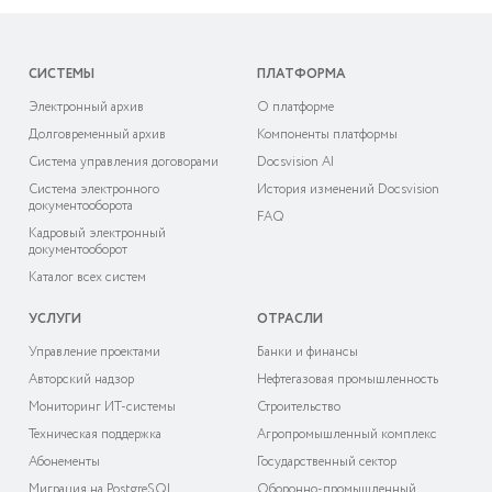
СИСТЕМЫ
ПЛАТФОРМА
Электронный архив
О платформе
Долговременный архив
Компоненты платформы
Система управления договорами
Docsvision AI
Система электронного
История изменений Docsvision
документооборота
FAQ
Кадровый электронный
документооборот
Каталог всех систем
УСЛУГИ
ОТРАСЛИ
Управление проектами
Банки и финансы
Авторский надзор
Нефтегазовая промышленность
Мониторинг ИТ-системы
Строительство
Техническая поддержка
Агропромышленный комплекс
Абонементы
Государственный сектор
Миграция на PostgreSQL
Оборонно-промышленный